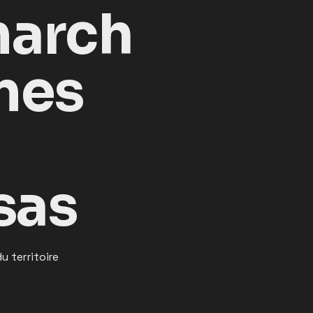
march
mes
sas
 territoire