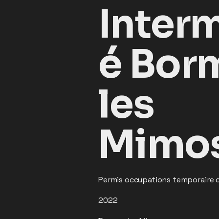
Inter
é Bor
les
Mimo
Permis occupations temporaire du
2022